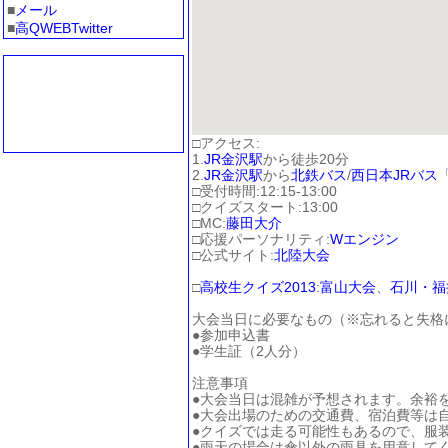
■
メール
■
高QWEBTwitter
□アクセス:
1.
JR金沢駅
から徒歩20分
2.
JR金沢駅
から
北鉄バス
/
西日本JRバス
□受付時間:12:15-13:00
□クイズスタート:13:00
□MC:
藤田大介
□応援パーソナリティ:
Wエンジン
□公式サイト:
北陸大会
□
高校生クイズ2013
:
富山大会
、
石川・福
大会当日に必要なもの（※忘れると失格
●参加申込書
●学生証（2人分）
注意事項
●大会当日は混雑が予想されます。余裕
●大会出場のための交通費、宿泊費等は
●クイズでは走る可能性もあるので、服
●雨天の場合は傘以外の雨具を用意して