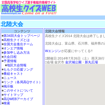
北陸大会
コンテンツ
北陸大会情報
■
第34回大会トップページ
高校生クイズ2014 北陸大会は終了しま
■
高校生クイズとは
北陸大会は、富山県、石川県、福井県の
■
全国大会進出チーム
■
オンエア情報
Wエンジン
が応援にやってくる!!
■
参加申し込み方法
■
大会日程
□開催日:2014年7月26日（土） 雨天決行
■
予選情報
□会場:金沢市
金沢城公園
・
新丸広場
■
地区大会情報
■
ももクロ応援ソング
■
番組キャスト
■
ニュース
■
リンク（各局高Qサイト）
■
掲示板
■
このサイトについて
■
サイトマップ
■
高QWEBアーカイブ
■
検索