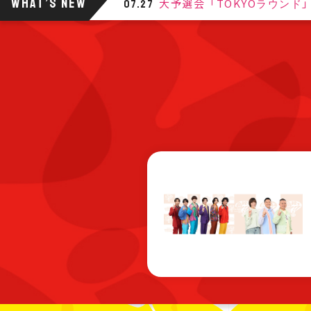
WHAT’S NEW
大予選会「TOKYOラウンド
07.27