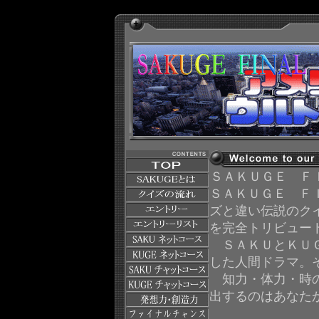
ＳＡＫＵＧＥ Ｆ
ＳＡＫＵＧＥ Ｆ
ズと違い伝説のク
を完全トリビュー
ＳＡＫＵとＫＵＧ
した人間ドラマ。
知力・体力・時の
出するのはあなた