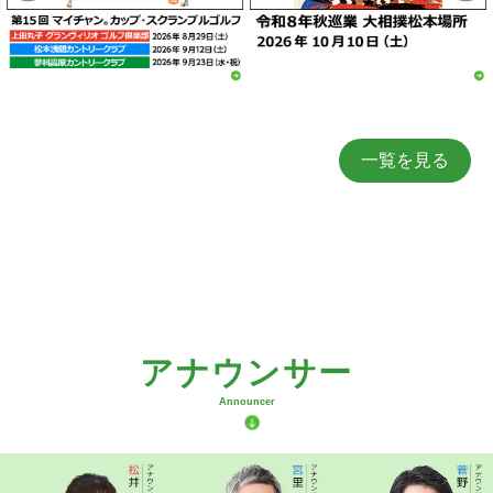
テレビ信州はSDGsを支
｢時を超える絆 ～
援しています
TSUKEMEN 10年のキセ
キ～｣
テレビ信州制作 TSUKEMEN
DVD
一覧を見る
アナウンサー
Announcer