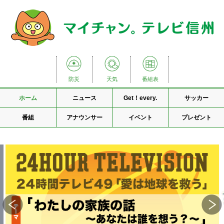
防災
天気
番組表
ホーム
ニュース
Get！every.
サッカー
番組
アナウンサー
イベント
プレゼント