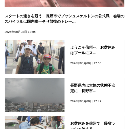
スタートの速さを競う 長野市でプッシュスケルトンの公式戦 会場の
スパイラルは国内唯一そり競技のトレー…
2026年08月08日 18:05
ようこそ信州へ お盆休み
はプールにス…
2026年08月08日 17:55
長野県内は大気の状態不安
定に 長野市…
2026年08月08日 17:49
お盆休みを信州で 帰省ラ
ッシュ始まる…