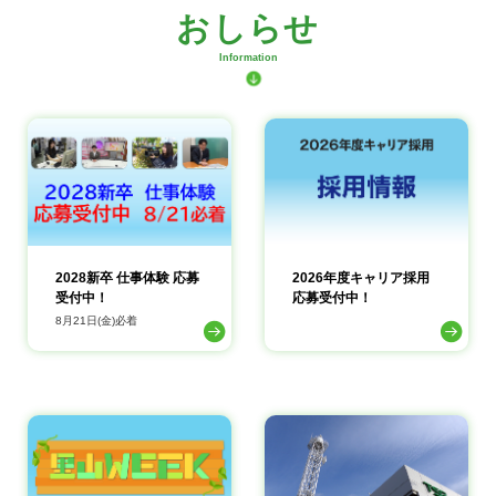
テレビ信州ニュース
おしらせ
LINE
テレビ信州のニュースをLINE
Information
で配信中！
2028新卒 仕事体験 応募
2026年度キャリア採用
受付中！
応募受付中！
8月21日(金)必着