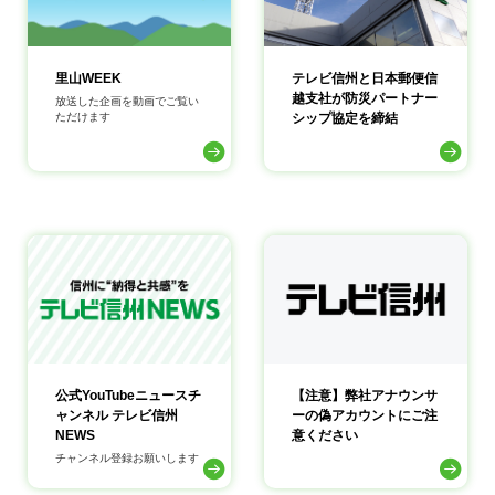
里山WEEK
テレビ信州と日本郵便信
越支社が防災パートナー
放送した企画を動画でご覧い
ただけます
シップ協定を締結
公式YouTubeニュースチ
【注意】弊社アナウンサ
ャンネル テレビ信州
ーの偽アカウントにご注
NEWS
意ください
チャンネル登録お願いします