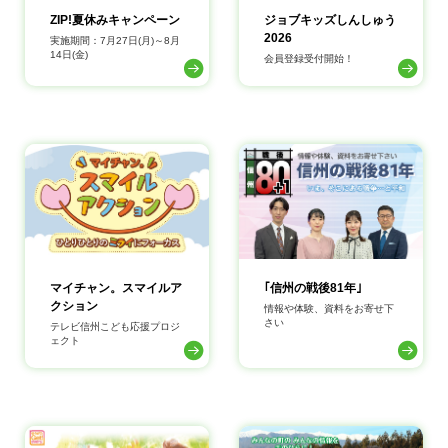
ZIP!夏休みキャンペーン
ジョブキッズしんしゅう
2026
実施期間：7月27日(月)～8月
14日(金)
会員登録受付開始！
マイチャン。スマイルア
｢信州の戦後81年｣
クション
情報や体験、資料をお寄せ下
さい
テレビ信州こども応援プロジ
ェクト