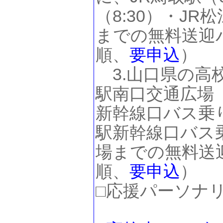
（8:30）・JR
までの無料送迎バ
順、
要申込
）
3.山口県の高
駅南口交通広場（
新幹線口バス乗り
駅新幹線口バス乗
場までの無料送迎
順、
要申込
）
□応援パーソナリ