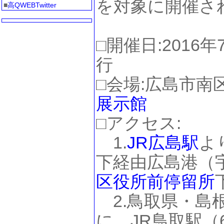
を対象に開催さ
■
高QWEBTwitter
□開催日:2016
行
□会場:広島市南
展示館
□アクセス:
1.
JR広島駅
よ
下経由広島港（
区役所前停留所
2.鳥取県・島
に、JR鳥取駅（6