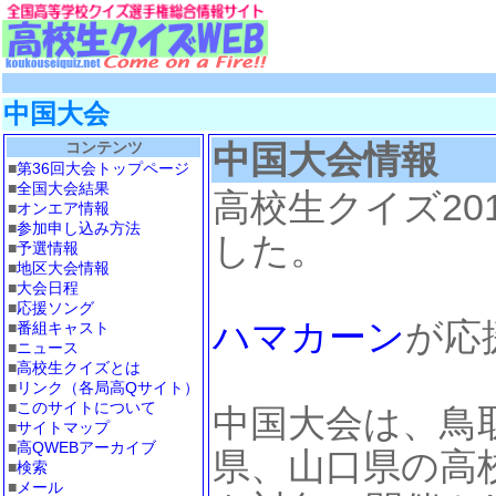
中国大会
コンテンツ
中国大会情報
■
第36回大会トップページ
■
全国大会結果
高校生クイズ20
■
オンエア情報
■
参加申し込み方法
した。
■
予選情報
■
地区大会情報
■
大会日程
■
応援ソング
ハマカーン
が応
■
番組キャスト
■
ニュース
■
高校生クイズとは
■
リンク（各局高Qサイト）
■
このサイトについて
中国大会は、鳥
■
サイトマップ
■
高QWEBアーカイブ
県、山口県の高
■
検索
■
メール