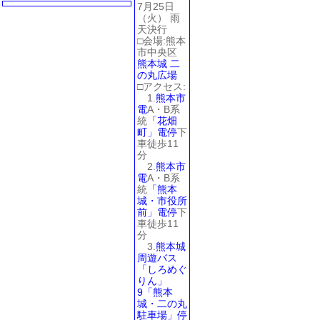
7月25日
（火） 雨
天決行
□会場:熊本
市中央区
熊本城
二
の丸広場
□アクセス:
1.
熊本市
電
A・B系
統
「花畑
町」電停
下
車徒歩11
分
2.
熊本市
電
A・B系
統
「熊本
城・市役所
前」電停
下
車徒歩11
分
3.
熊本城
周遊バス
「しろめぐ
りん」
9「熊本
城・二の丸
駐車場」停