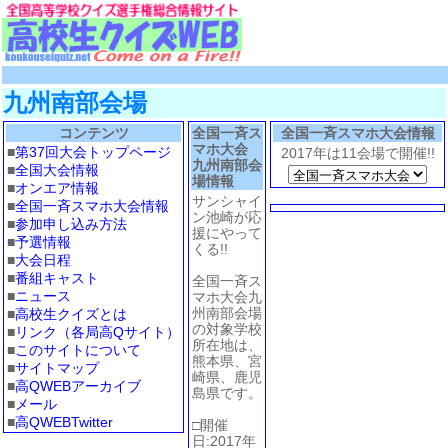
九州南部会場
コンテンツ
全国一斉ス
全国一斉スマホ大会情報
マホ大会
■
第37回大会トップページ
2017年は11会場で開催!!
九州南部会
■
全国大会情報
場情報
■
オンエア情報
サンシャイ
■
全国一斉スマホ大会情報
ン池崎が応
■
参加申し込み方法
援にやって
■
予選情報
くる!!
■
大会日程
■
番組キャスト
全国一斉ス
■
ニュース
マホ大会九
州南部会場
■
高校生クイズとは
の対象学校
■
リンク（各局高Qサイト）
所在地は、
■
このサイトについて
熊本県、宮
■
サイトマップ
崎県、鹿児
■
高QWEBアーカイブ
島県です。
■
メール
■
高QWEBTwitter
□開催
日:2017年