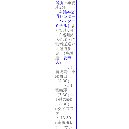
留所
下車徒
歩2分
4.
熊本交
通センター
（バスター
ミナル）
よ
り徒歩5分
5.各地か
ら会場への
無料送迎バ
ス運行決
定!!（先着
順、
要申
込
）
・JR
鹿児島中央
駅西口
（8:30）
・JR
宮崎駅
（7:30）-
JR都城駅
（8:30）
□クイズス
ター
ト:13:30
□応援タレ
ント:サン