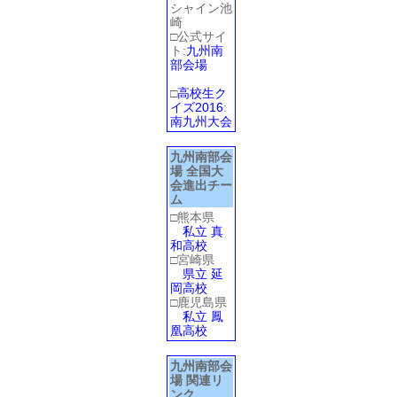
シャイン池
崎
□公式サイ
ト:
九州南
部会場
□
高校生ク
イズ2016
:
南九州大会
九州南部会
場 全国大
会進出チー
ム
□熊本県
私立 真
和高校
□宮崎県
県立 延
岡高校
□鹿児島県
私立 鳳
凰高校
九州南部会
場 関連リ
ンク