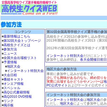
コンテンツ
第32回全国高等学校クイズ選手権の参
■
最新情報はこちら
高校生クイズ2012の参加申し込み受付
2013年開催の高校生クイズ2013（第3
■
第32回大会トップページ
■
高校生クイズとは
2012年の第32回全国高等学校クイズ選
■
参加方法
■
ニュース
インターネット特別大会
だけにエントリ
■
全国大会出場校リスト
参加申し込み締切は、
各大会開催日前日
■
予選情報
■
地区大会
地区大会の参加方法
■
インターネット特別大会
事前に参加申し込みが必要です。
■
大会日程
少しでも興味があるのなら、締め切りを
■
番組キャスト
実際に出場するかどうかやメンバーは
地
■
オンエア情報
PC公式サイト
およびケータイ公式サイト
■
スペシャル
■
高Q公式書籍情報
インターネット特別大会の参加方法
■
高Q2010 DVD情報
インターネット特別大会
は
地区大会
の参
■
リンク
ただし、
地区大会
によって参加申し込み
■
掲示板