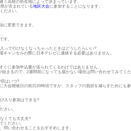
通う高校の所在地によって決まっています。
×県が含まれている
地区大会
に参加することになります。
ください。
ど…
由に変更できます。
ど…
です。
入って行けなくなっちゃったときはどうしたらいい?
場キャンセルの際に日本テレビに連絡する必要はありません。
てすぐに参加申込書が送られてくるわけではありません。
が始まるので、2週間前になっても届かない場合は問い合わせてみてく
締切はいつ?
的に大会開催日の前日20時頃ですが、スタッフの負担を減らすためにも
飛び入り参加はできる?
。
ださい。
なくても大丈夫?
んでください。
、問い合わせることをおすすめします。