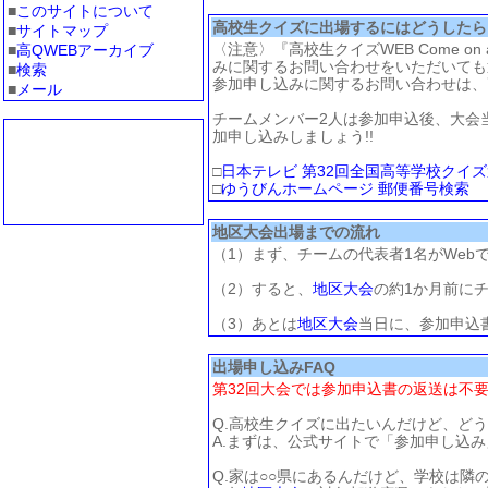
■
このサイトについて
高校生クイズに出場するにはどうしたら
■
サイトマップ
〈注意〉『高校生クイズWEB Come 
■
高QWEBアーカイブ
みに関するお問い合わせをいただいても
■
検索
参加申し込みに関するお問い合わせは
、
■
メール
チームメンバー2人は参加申込後、大会
加申し込みしましょう!!
□
日本テレビ 第32回全国高等学校クイズ
□
ゆうびんホームページ 郵便番号検索
地区大会出場までの流れ
（1）まず、チームの代表者1名がWeb
（2）すると、
地区大会
の約1か月前に
（3）あとは
地区大会
当日に、参加申込
出場申し込みFAQ
第32回大会では参加申込書の返送は不
Q.高校生クイズに出たいんだけど、どう
A.まずは、公式サイトで「参加申し込
Q.家は○○県にあるんだけど、学校は隣