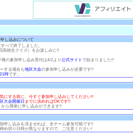
加申し込みについて
はすべて終了しました。
3回高校生クイズ）をお楽しみに!!
手権の参加申し込み受付は4/2より
公式サイト
で始まりました!!
ーする場合も
地区大会
の参加申し込みが必要です!!
21時
です。
気にする前に、今すぐ参加申し込みしてください!!
区大会
開催日
までに決めればOKです!!
から簡単に申し込みができます!!
加申し込みを済ませれば、全チーム参加可能です!!
締め切り日時が異なりますので、ご注意ください!