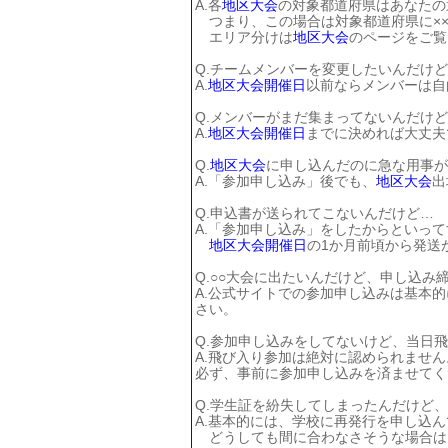
A.各
地区大会
の対象都道府県はあなたの
つまり、この場合は対象都道府県に×
エリア分けは
地区大会
のページをご覧
Q.チームメンバーを変更したいんだけ
A.
地区大会
開催日
以前ならメンバーは自
Q.メンバーがまだ集まってないんだけ
A.
地区大会
開催日
までに決めれば大丈夫
Q.
地区大会
に申し込んだのに急な用事が
A.「参加申し込み」後でも、
地区大会
出
Q.申込書が送られてこないんだけど…
A.「参加申し込み」をしたからといっ
地区大会
開催日
の1か月前頃から発送
Q.○○大会に出たいんだけど、申し込み
A.公式サイトでの参加申し込みは基本
さい。
Q.参加申し込みをしてないけど、当日
A.飛び入り参加は絶対に認められません
必ず、事前に参加申し込みを済ませてく
Q.学生証を紛失してしまったんだけど、
A.基本的には、学校に再発行を申し込
どうしても間に合わなさそうな場合は