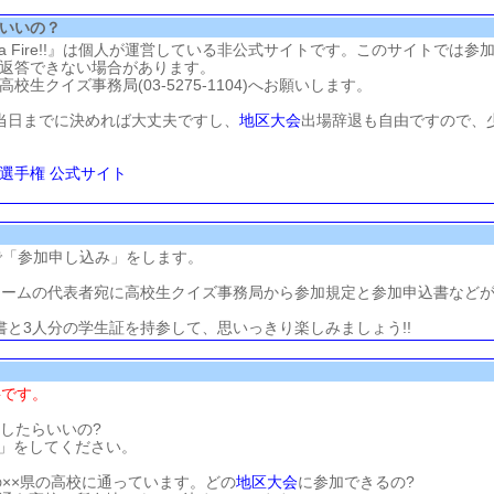
いいの？
on a Fire!!』は個人が運営している非公式サイトです。このサイトで
返答できない場合があります。
高校生クイズ事務局(03-5275-1104)へお願いします。
当日までに決めれば大丈夫ですし、
地区大会
出場辞退も自由ですので、
選手権 公式サイト
で「参加申し込み」をします。
チームの代表者宛に高校生クイズ事務局から参加規定と参加申込書など
書と3人分の学生証を持参して、思いっきり楽しみましょう!!
要です。
したらいいの?
み」をしてください。
の××県の高校に通っています。どの
地区大会
に参加できるの?