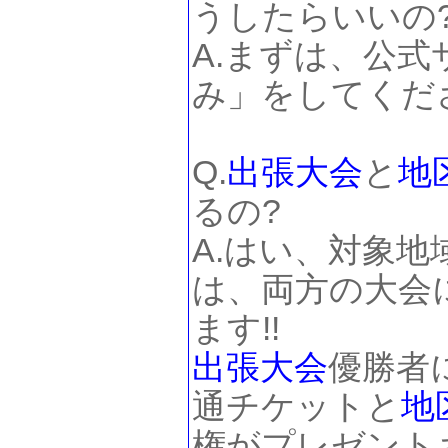
うしたらいいの
A.まずは、公
み」をしてくだ
Q.
出張大会
と
地
るの?
A.はい、対象
は、両方の大会
ます!!
出張大会
優勝者
通チケットと
地
権がプレゼント