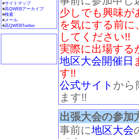
事前に参加申し
■
サイトマップ
■
高QWEBアーカイブ
少しでも興味が
■
検索
■
メール
を気にする前に
■
高QWEBTwitter
してください!!
実際に出場する
地区大会
開催日
す!!
公式サイト
から
ます!!
出張大会の参加
事前に
地区大会