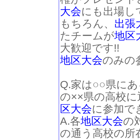
大会
にも出場して
もちろん、
出張
たチームが
地区
大歓迎です!!
地区大会
のみの
Q.家は○○県に
の××県の高校
区大会
に参加で
A.各
地区大会
の
の通う高校の所