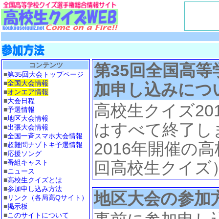
コンテンツ
第35回全国高
■
第35回大会トップページ
■
全国大会情報
加申し込みにつ
■
オンエア情報
■
大会日程
高校生クイズ20
■
予選情報
■
地区大会情報
はすべて終了し
■
出張大会情報
■
全国一斉スマホ大会情報
2016年開催の高
■
超難問ナゾトキ予選情報
■
応援ソング
■
番組キャスト
回高校生クイズ）
■
ニュース
■
高校生クイズとは
■
参加申し込み方法
地区大会の参加
■
リンク（各局高Qサイト）
■
掲示板
■
このサイトについて