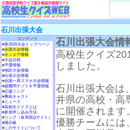
石川出張大会
コンテンツ
石川出張大会情
■
第35回大会トップページ
■
全国大会情報
高校生クイズ20
■
オンエア情報
■
大会日程
しました。
■
予選情報
■
地区大会情報
■
出張大会情報
■
全国一斉スマホ大会情報
石川出張大会は
■
超難問ナゾトキ予選情報
■
応援ソング
■
番組キャスト
井県の高校・高
■
ニュース
■
高校生クイズとは
に開催されます
■
参加申し込み方法
■
リンク（各局高Qサイト）
優勝チームには
■
掲示板
■
このサイトについて