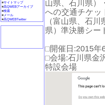
山県、石川県）
■
サイトマップ
■
高QWEBアーカイブ
への交通チケッ
■
検索
■
メール
（富山県、石川
■
高QWEBTwitter
県）準決勝シード
□開催日:2015
□会場:石川県金
特設会場