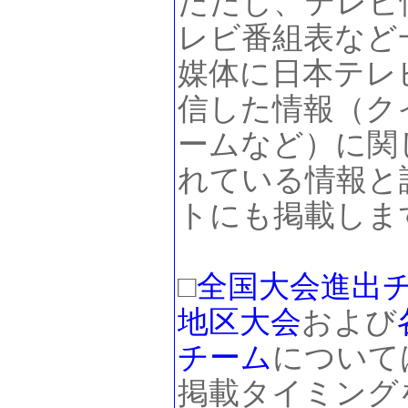
ただし、テレビ
レビ番組表など
媒体に日本テレ
信した情報（ク
ームなど）に関
れている情報と
トにも掲載しま
□
全国大会進出
地区大会
および
チーム
について
掲載タイミング