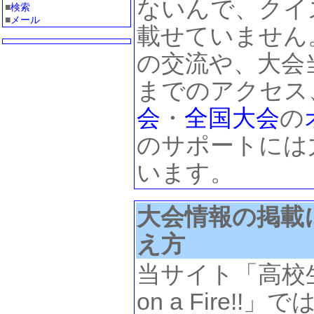
ないんで、クイ
■
検索
■
メール
載せていません
の交流や、大会
までのアクセス
会
・
全国大会
の
のサポートには
います。
大会情報の掲載
え方
当サイト「高校生
on a Fire!!」で