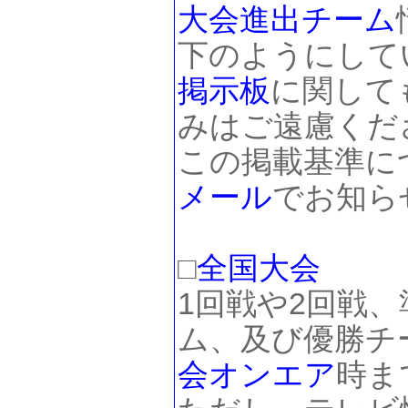
大会進出チーム
下のようにして
掲示板
に関して
みはご遠慮くだ
この掲載基準に
メール
でお知ら
□
全国大会
1回戦や2回戦
ム、及び優勝チ
会
オンエア
時ま