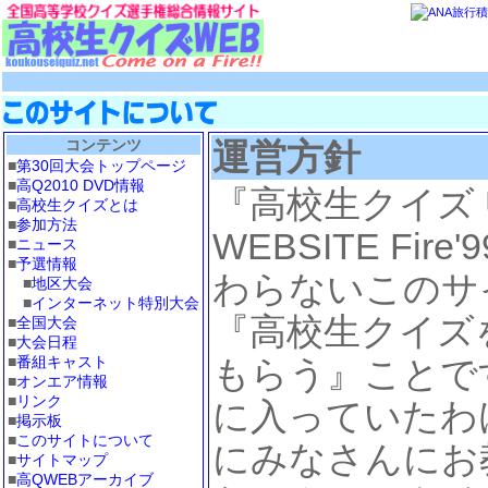
コンテンツ
運営方針
■
第30回大会トップページ
■
高Q2010 DVD情報
『高校生クイズ UN
■
高校生クイズとは
■
参加方法
WEBSITE Fi
■
ニュース
■
予選情報
わらないこのサ
■
地区大会
■
インターネット特別大会
『高校生クイズ
■
全国大会
■
大会日程
■
番組キャスト
もらう』ことで
■
オンエア情報
■
リンク
に入っていたわ
■
掲示板
■
このサイトについて
にみなさんにお
■
サイトマップ
■
高QWEBアーカイブ