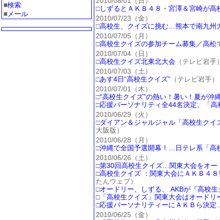
2010/08/01（日）
■
検索
□
しずるとＡＫＢ４８・宮澤＆宮崎が高
■
メール
2010/07/23（金）
□
高校生、クイズに挑む…熊本で南九州
2010/07/05（月）
□
高校生クイズの参加チーム募集／高松
2010/07/04（日）
□
高校生クイズ北東北大会
（テレビ岩手
2010/07/03（土）
□
あす4日“高校生クイズ”
（テレビ岩手）
2010/07/01（木）
□
“高校生クイズ”の熱い！暑い！夏が沖
□
応援パーソナリティ全44名決定、「高
2010/06/29（火）
□
ダイアン＆ジャルジャル「高校生クイ
大阪版）
2010/06/28（月）
□
沖縄で全国予選開幕！…日テレ系「高
2010/06/26（土）
□
第30回高校生クイズ…関東大会をオー
□
高校生クイズ ：関東大会にＡＫＢ４
たんウェブ）
□
オードリー、しずる、 AKBが『高校
□
「高校生クイズ」関東大会はオードリ
□
応援パーソナリティーにＡＫＢら決定
2010/06/25（金）