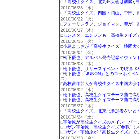
□
「高校生クイズ」北九州大会は麒麟が
2010/06/23（水）
□
「高校生クイズ」四国・岡山、中部、
2010/06/22（火）
□
フォーリンラブ、ジョイマン、響が「
2010/06/17（木）
□
モンスターエンジンも「高校生クイズ
2010/06/15（火）
□
小島よしおが「高校生クイズ」静岡大
2010/06/04（金）
□
松下優也、アルバム発売記念イヴェント
2010/06/03（木）
□
松下優也、リリースイベントで現役JK
□
松下優也 「JUNON」とのコラボイ
ス）
□
高校留年芸人が高校生クイズ中国大会
2010/06/02（水）
□
松下優也、高校生クイズテーマ曲で高校
□
松下優也、高校生クイズテーマ曲で高校
2010/05/27（木）
□
「高校生クイズ」北東北参加者をいと
2010/04/24（土）
□
宇治原が高校生クイズのメイン・パー
□
ロザン宇治原、高校生クイズ“参戦”
（
□
ロザン・宇治原が『高校生クイズ』で
2010/04/23（金）