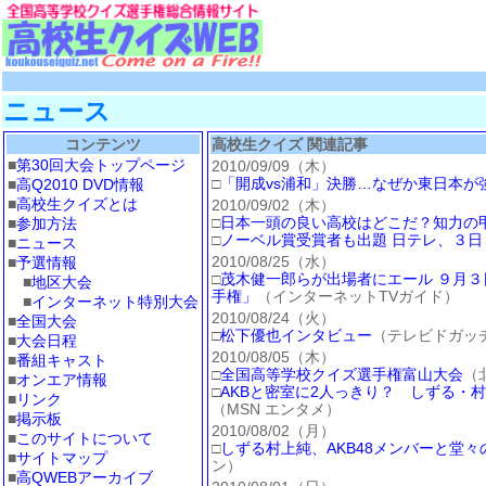
ニュース
コンテンツ
高校生クイズ 関連記事
■
第30回大会トップページ
2010/09/09（木）
□
「開成vs浦和」決勝…なぜか東日本が
■
高Q2010 DVD情報
■
高校生クイズとは
2010/09/02（木）
□
日本一頭の良い高校はどこだ？知力の
■
参加方法
□
ノーベル賞受賞者も出題 日テレ、３
■
ニュース
2010/08/25（水）
■
予選情報
□
茂木健一郎らが出場者にエール ９月３
■
地区大会
手権」
（インターネットTVガイド）
■
インターネット特別大会
2010/08/24（火）
■
全国大会
□
松下優也インタビュー
（テレビドガッ
■
大会日程
2010/08/05（木）
■
番組キャスト
□
全国高等学校クイズ選手権富山大会
（
■
オンエア情報
□
AKBと密室に2人っきり？ しずる・
■
リンク
（MSN エンタメ）
■
掲示板
2010/08/02（月）
■
このサイトについて
□
しずる村上純、AKB48メンバーと堂々
■
サイトマップ
ン）
■
高QWEBアーカイブ