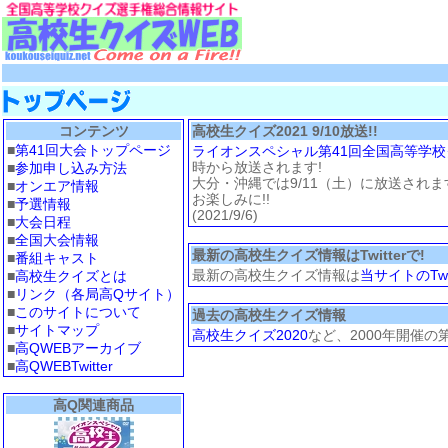
コンテンツ
高校生クイズ2021 9/10放送!!
■
第41回大会トップページ
ライオンスペシャル第41回全国高等学校
時から放送されます!
■
参加申し込み方法
大分・沖縄では9/11（土）に放送されま
■
オンエア情報
お楽しみに!!
■
予選情報
(2021/9/6)
■
大会日程
■
全国大会情報
最新の高校生クイズ情報はTwitterで!
■
番組キャスト
最新の高校生クイズ情報は
当サイトのTwit
■
高校生クイズとは
■
リンク（各局高Qサイト）
■
このサイトについて
過去の高校生クイズ情報
■
サイトマップ
高校生クイズ2020
など、2000年開催
■
高QWEBアーカイブ
■
高QWEBTwitter
高Q関連商品