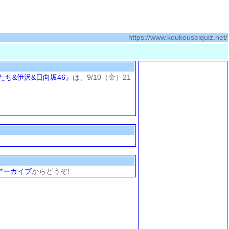
https://www.koukouseiquiz.net/
たち&伊沢&日向坂46』
は、9/10（金）21
アーカイブ
からどうぞ!