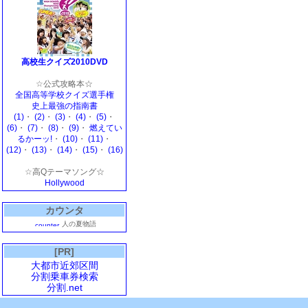
高校生クイズ2010DVD
☆公式攻略本☆
全国高等学校クイズ選手権
史上最強の指南書
(1)
・
(2)
・
(3)
・
(4)
・
(5)
・
(6)
・
(7)
・
(8)
・
(9)
・
燃えてい
るかーッ!
・
(10)
・
(11)
・
(12)
・
(13)
・
(14)
・
(15)
・
(16)
☆高Qテーマソング☆
Hollywood
カウンタ
人の夏物語
[PR]
大都市近郊区間
分割乗車券検索
分割.net